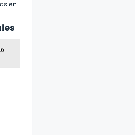
das en
ales
un