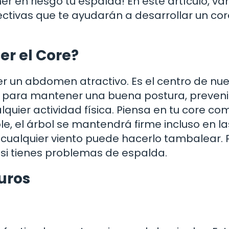
er en riesgo tu espalda! En este artículo, v
ctivas que te ayudarán a desarrollar un cor
er el Core?
ener un abdomen atractivo. Es el centro de nu
l para mantener una buena postura, preveni
lquier actividad física. Piensa en tu core co
ble, el árbol se mantendrá firme incluso en la
, cualquier viento puede hacerlo tambalear. 
e si tienes problemas de espalda.
uros