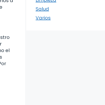
Limpieza
amos a
e
Salud
Varios
estro
r
mo el
s
Por