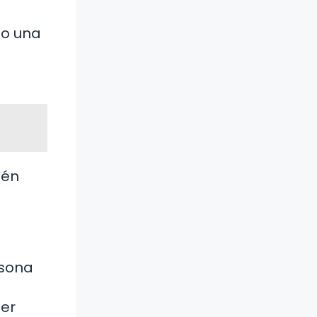
do una
ién
rsona
ier