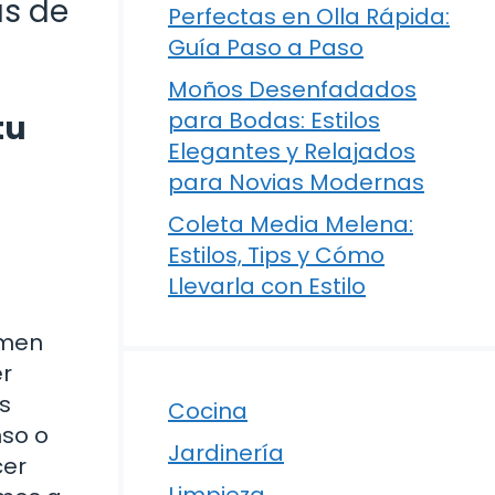
as de
Perfectas en Olla Rápida:
Guía Paso a Paso
Moños Desenfadados
para Bodas: Estilos
tu
Elegantes y Relajados
para Novias Modernas
Coleta Media Melena:
Estilos, Tips y Cómo
Llevarla con Estilo
omen
er
s
Cocina
nso o
Jardinería
cer