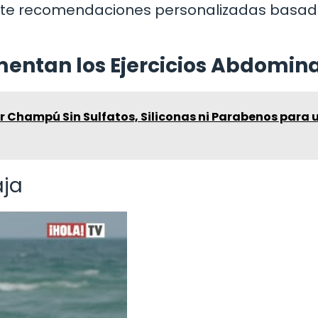
ecerte recomendaciones personalizadas basa
entan los Ejercicios Abdomin
r Champú Sin Sulfatos, Siliconas ni Parabenos para 
aja