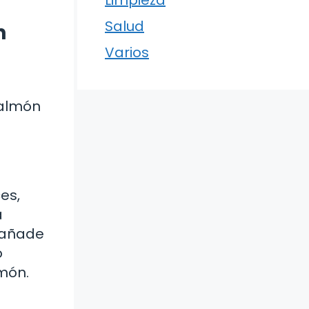
Limpieza
Salud
n
Varios
salmón
es,
a
, añade
o
lmón.