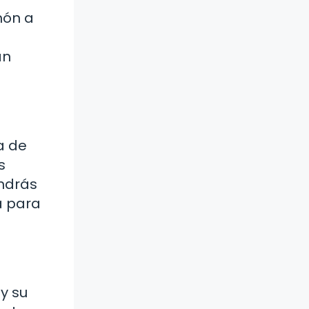
món a
án
a de
s
endrás
a para
y su