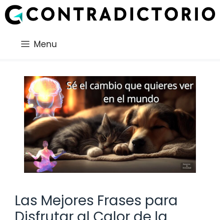
Saltar
al
contenido
Menu
Las Mejores Frases para
Disfrutar al Calor de la