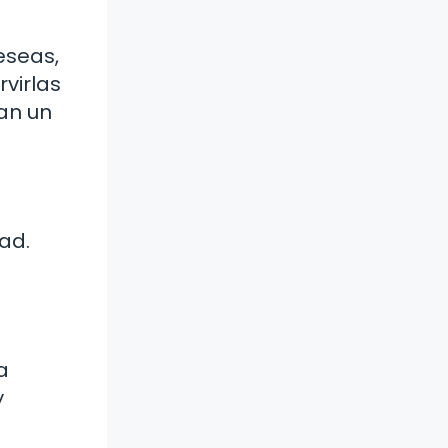
eseas,
virlas
ean un
ad.
a
y