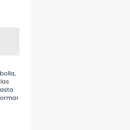
bolla,
 las
hasta
 formar