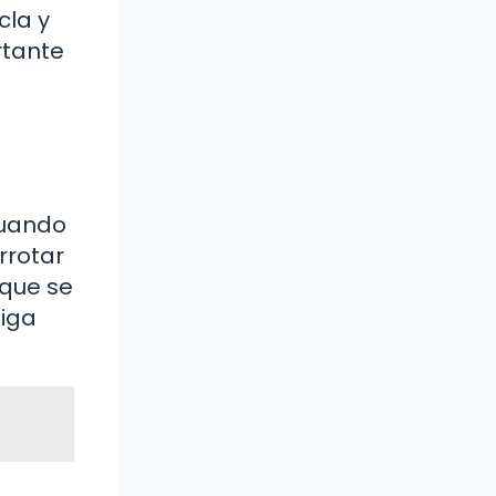
cla y
rtante
Cuando
rrotar
 que se
diga