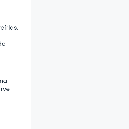
eírlas.
de
una
irve