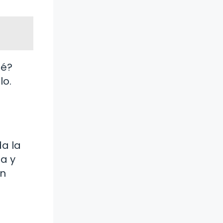
ué?
lo.
a la
ma y
in