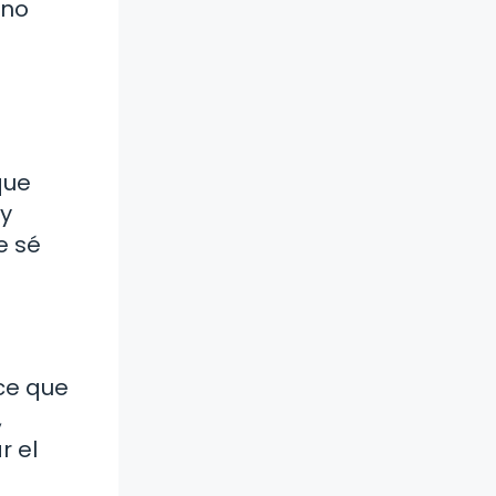
ino
que
 y
e sé
ce que
,
r el