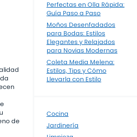
Perfectas en Olla Rápida:
Guía Paso a Paso
Moños Desenfadados
para Bodas: Estilos
Elegantes y Relajados
para Novias Modernas
Coleta Media Melena:
alidad
Estilos, Tips y Cómo
 da
Llevarla con Estilo
recen
te
u
Cocina
leno de
Jardinería