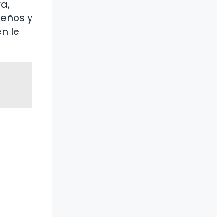
a,
ueños y
n le
e