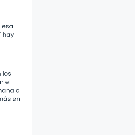
r esa
í hay
 los
n el
emana o
 más en