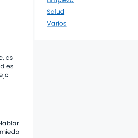
Limpieza
Salud
Varios
e, es
ad es
ejo
Hablar
 miedo