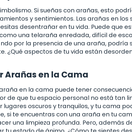
 simbolismo. Si sueñas con arañas, esto podrí
amientos y sentimientos. Las arañas en los
sitas desentrañar en tu vida. Puede que es
como una telaraña enredada, difícil de esc
dando por la presencia de una araña, podría 
te. ¿Qué aspectos de tu vida están desord
r Arañas en la Cama
a araña en la cama puede tener consecuenc
dor de que tu espacio personal no está tan l
 lugares oscuros y tranquilos, y tu cama po
que, si te encuentras con una araña en tu cam
cer una limpieza profunda. Pero, además de
ar tu estado de ánimo. ¿Cómo te sientes de