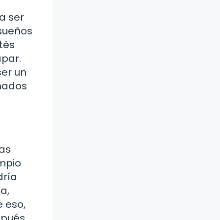
a ser
 sueños
tés
apar.
ser un
enados
ias
impio
dría
a,
 eso,
spués