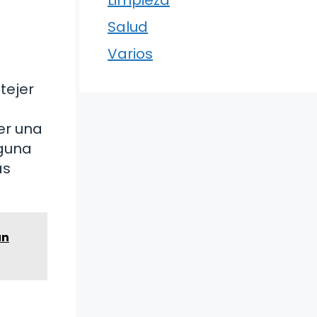
Limpieza
Salud
Varios
tejer
er una
lguna
as
un