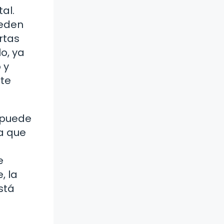
al.
ueden
rtas
o, ya
 y
rte
 puede
ea que
e
, la
stá