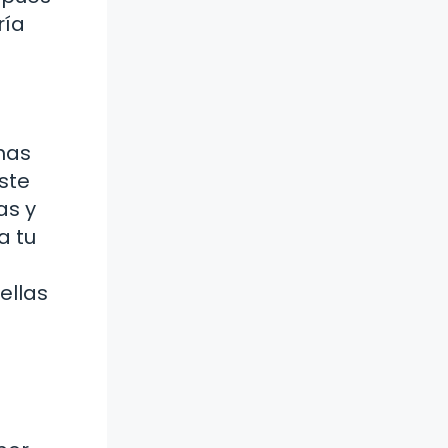
ría
has
ste
as y
a tu
ellas