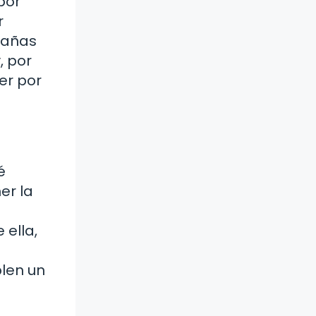
por
r
rañas
, por
er por
é
er la
 ella,
plen un