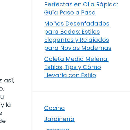
Perfectas en Olla Rápida:
Guía Paso a Paso
Moños Desenfadados
para Bodas: Estilos
Elegantes y Relajados
para Novias Modernas
Coleta Media Melena:
Estilos, Tips y Cómo
Llevarla con Estilo
 así,
o.
tu
y la
Cocina
e
Jardinería
de