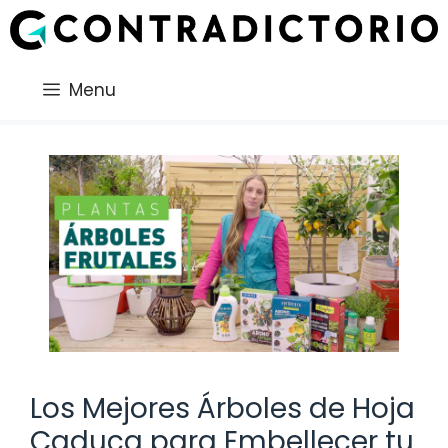
Saltar
al
contenido
Menu
Los Mejores Árboles de Hoja
Caduca para Embellecer tu