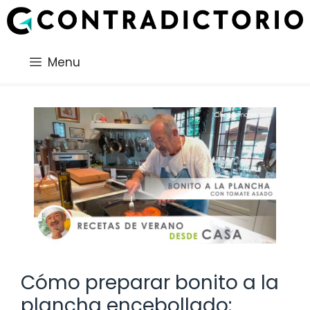
Saltar
al
contenido
Menu
Cómo preparar bonito a la
plancha encebollado: