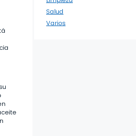
Limpieza
Salud
Varios
tá
cia
su
o
en
aceite
en