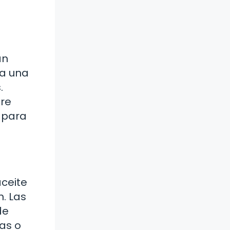
an
ra una
.
gre
 para
aceite
n. Las
de
as o