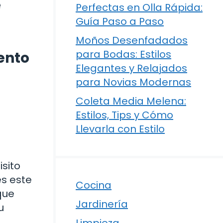
e
Perfectas en Olla Rápida:
Guía Paso a Paso
Moños Desenfadados
para Bodas: Estilos
ento
Elegantes y Relajados
para Novias Modernas
Coleta Media Melena:
Estilos, Tips y Cómo
Llevarla con Estilo
isito
es este
Cocina
 que
Jardinería
u