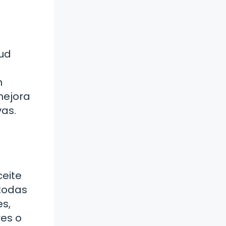
lud
n
mejora
vas.
eite
 todas
es,
res o