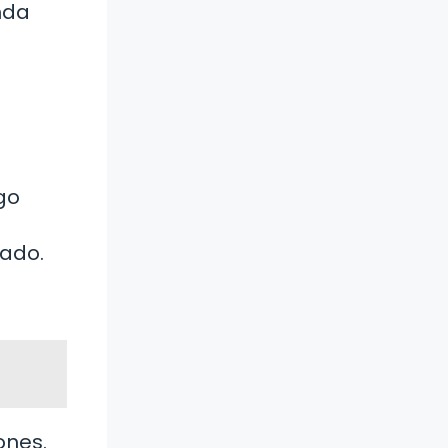
nda
go
á
dado.
ones.