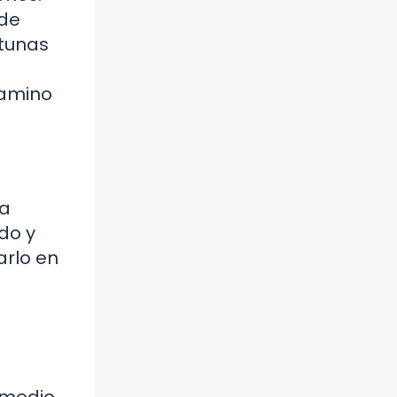
 de
itunas
camino
ta
do y
arlo en
 medio.