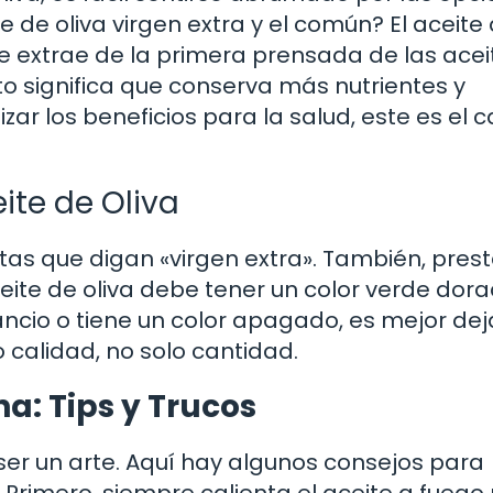
te de oliva virgen extra y el común? El aceite
. Se extrae de la primera prensada de las ace
o significa que conserva más nutrientes y
ar los beneficios para la salud, este es el 
ite de Oliva
etas que digan «virgen extra». También, pres
eite de oliva debe tener un color verde dora
ancio o tiene un color apagado, es mejor dej
 calidad, no solo cantidad.
na: Tips y Trucos
 ser un arte. Aquí hay algunos consejos para
Primero, siempre calienta el aceite a fuego