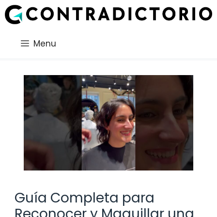
Saltar
al
contenido
Menu
Guía Completa para
Reconocer y Maquillar una