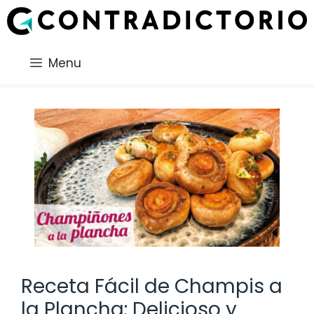
Saltar
al
contenido
Menu
Receta Fácil de Champis a
la Plancha: Delicioso y