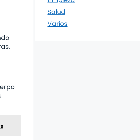
Limpieza
Salud
Varios
ndo
ras.
uerpo
u
as