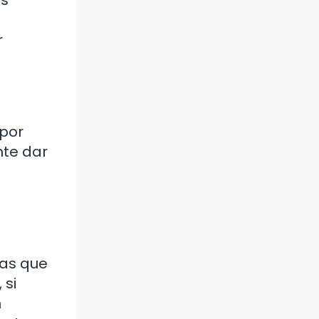
r
¿por
nte dar
las que
 si
n