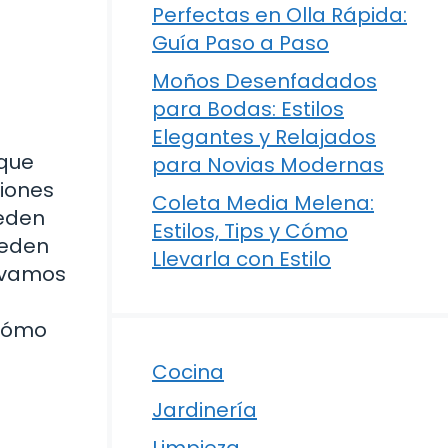
Perfectas en Olla Rápida:
Guía Paso a Paso
Moños Desenfadados
para Bodas: Estilos
Elegantes y Relajados
 que
para Novias Modernas
ciones
Coleta Media Melena:
ueden
Estilos, Tips y Cómo
ueden
Llevarla con Estilo
y vamos
 cómo
Cocina
Jardinería