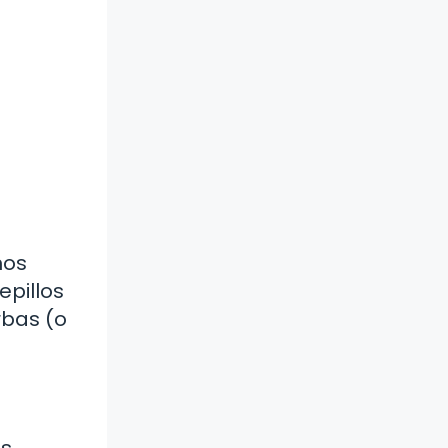
nos
epillos
rbas (o
as