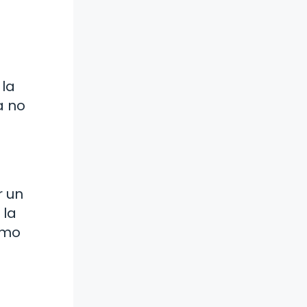
 la
a no
r un
 la
amo