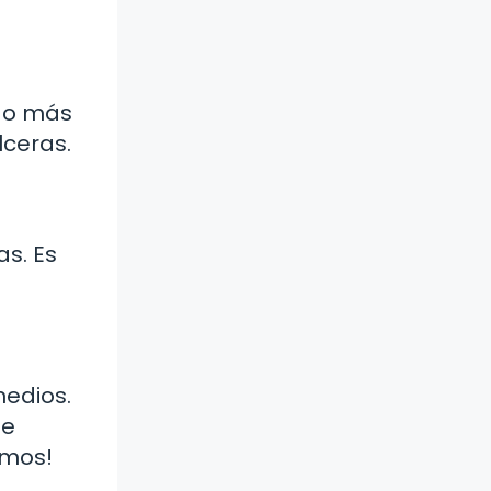
ndo más
lceras.
s. Es
edios.
de
amos!