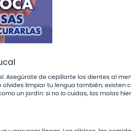
ucal
. Asegúrate de cepillarte los dientes al me
o olvides limpiar tu lengua también; existen c
omo un jardín: si no lo cuidas, las malas hie
ua y provocar llagas. Los cítricos, las comid