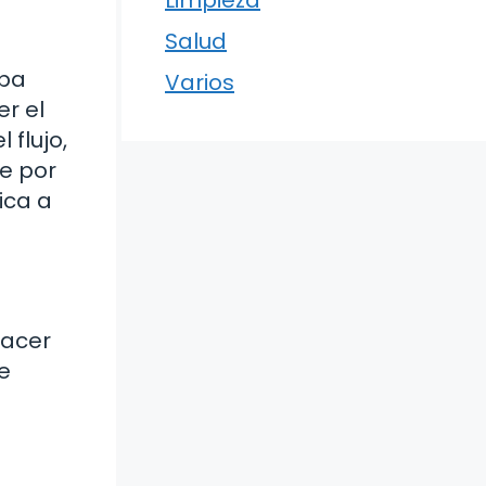
Limpieza
Salud
opa
Varios
r el
 flujo,
te por
ica a
hacer
e