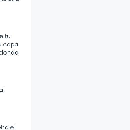
e tu
la copa
o donde
al
ita el