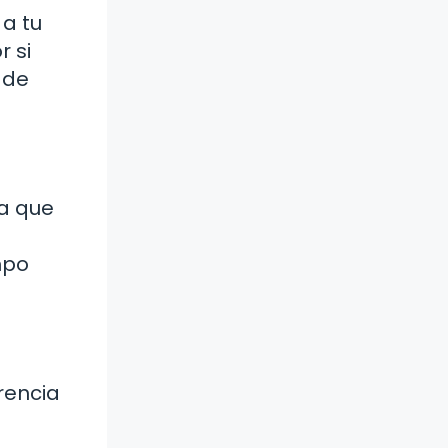
a tu
r si
 de
ca que
mpo
rencia