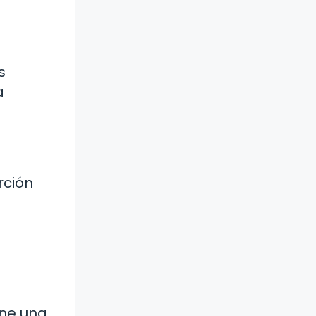
s
a
rción
ene una