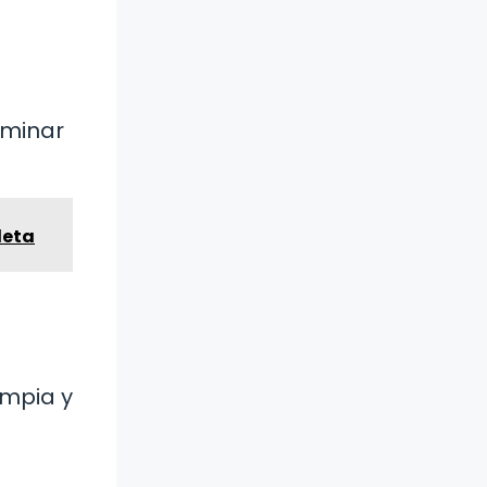
iminar
leta
impia y