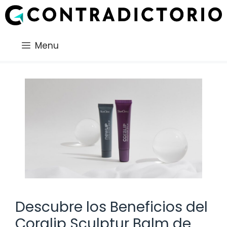
Saltar
al
contenido
Menu
Descubre los Beneficios del
Coralip Sculptur Balm de