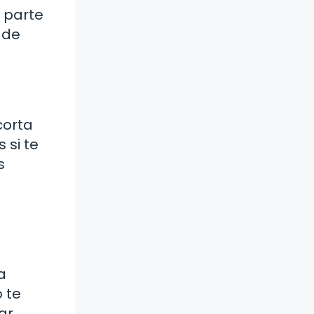
a parte
 de
corta
 si te
s
a
 te
ar