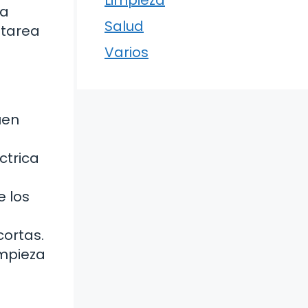
Limpieza
 a
Salud
 tarea
Varios
uen
ctrica
e los
cortas.
impieza