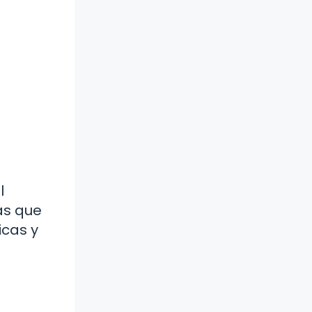
l
as que
icas y