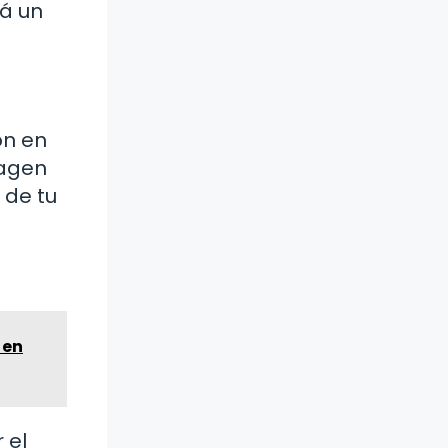
rá un
ón en
magen
 de tu
 en
 el