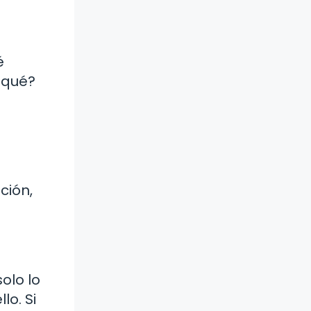
é
 qué?
ción,
olo lo
lo. Si