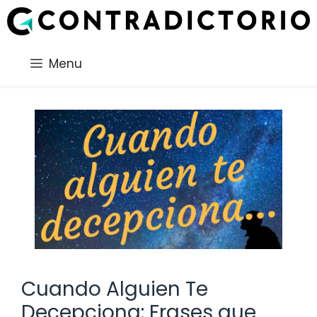
Saltar
al
contenido
Menu
Cuando Alguien Te
Decepciona: Frases que