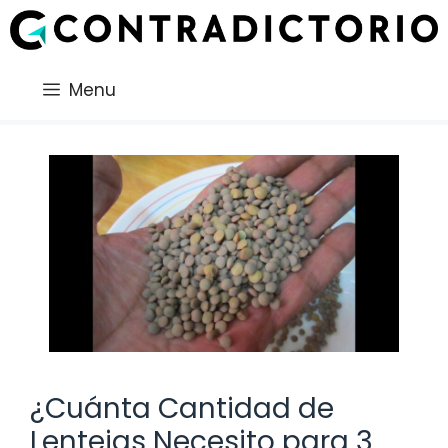
Saltar
al
contenido
Menu
¿Cuánta Cantidad de
Lentejas Necesito para 3