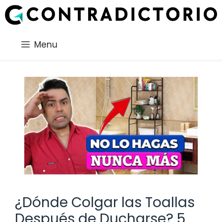
Saltar
al
contenido
Menu
¿Dónde Colgar las Toallas
Después de Ducharse? 5