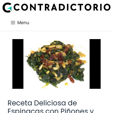
Saltar
al
contenido
Menu
Receta Deliciosa de
Espinacas con Piñones y