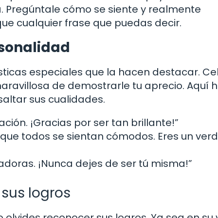
a. Pregúntale cómo se siente y realmente
ue cualquier frase que puedas decir.
rsonalidad
sticas especiales que la hacen destacar. Ce
ravillosa de demostrarle tu aprecio. Aquí 
altar sus cualidades.
ción. ¡Gracias por ser tan brillante!”
que todos se sientan cómodos. Eres un ver
radoras. ¡Nunca dejes de ser tú misma!”
sus logros
olvides reconocer sus logros. Ya sea en su 