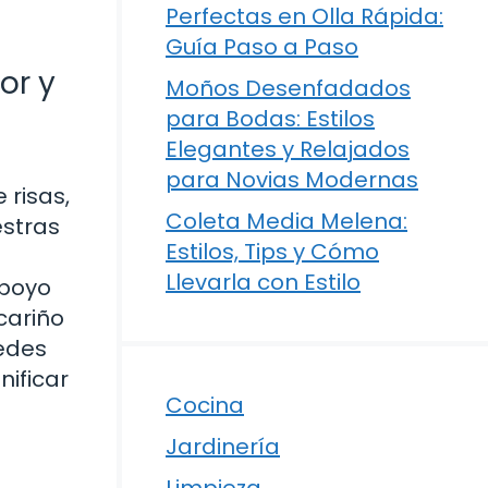
Perfectas en Olla Rápida:
Guía Paso a Paso
or y
Moños Desenfadados
para Bodas: Estilos
Elegantes y Relajados
para Novias Modernas
risas,
Coleta Media Melena:
estras
Estilos, Tips y Cómo
Llevarla con Estilo
apoyo
cariño
uedes
ificar
Cocina
Jardinería