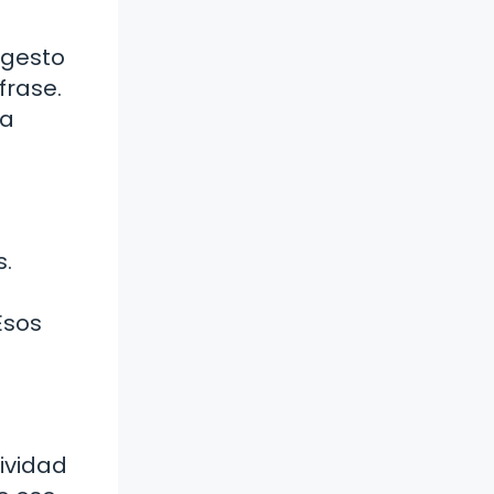
 gesto
frase.
la
s.
a
Esos
ividad