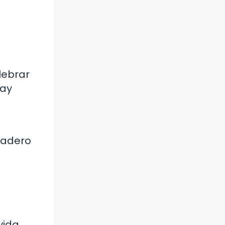
lebrar
hay
dadero
vida