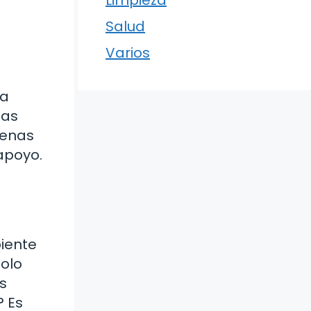
Limpieza
Salud
Varios
la
las
cenas
apoyo.
biente
solo
s
? Es