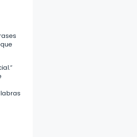
rases
 que
al.”
e
alabras