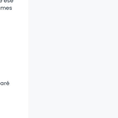
e ese
times
taré