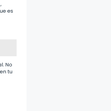
,
que es
l. No
 en tu