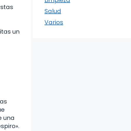
Limpieza
Estas
Salud
Varios
itas un
ras
ue
e una
spiro».