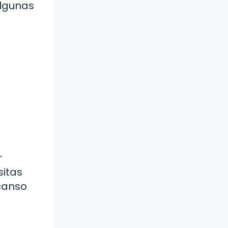
algunas
r
sitas
scanso