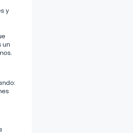
s y
ue
s un
mos.
ando:
nes
a