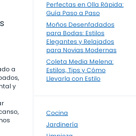
Perfectas en Olla Rápida:
Guía Paso a Paso
s
Moños Desenfadados
para Bodas: Estilos
Elegantes y Relajados
para Novias Modernas
Coleta Media Melena:
ado a
Estilos, Tips y Cómo
pados,
Llevarla con Estilo
tal y
ar
canso,
Cocina
amos
Jardinería