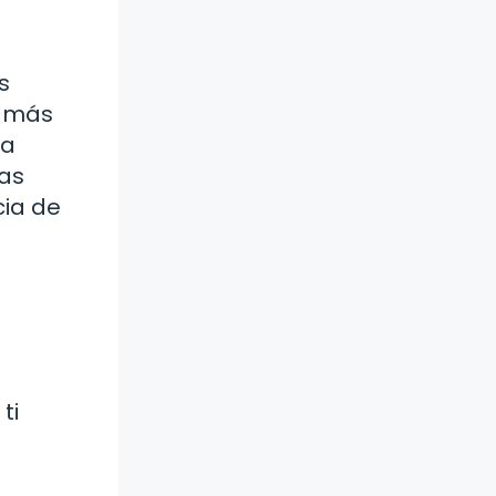
s
e más
na
ras
cia de
ti