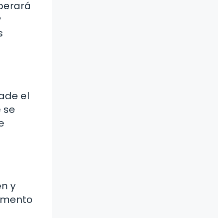
berará
y
s
ade el
 se
e
en y
momento