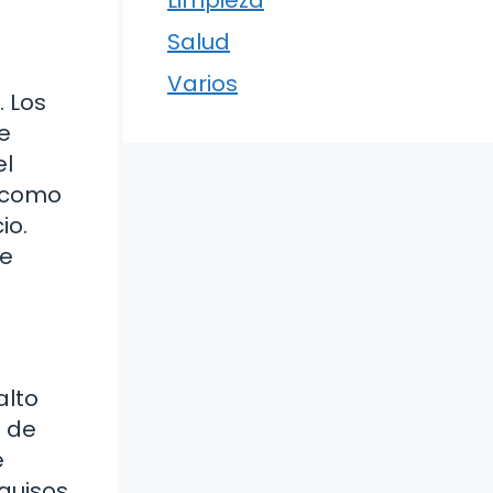
Limpieza
Salud
Varios
. Los
e
el
n como
io.
ue
alto
a de
e
guisos,