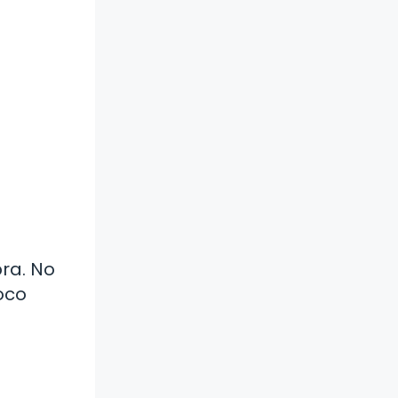
ra. No
oco