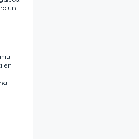
mo un
tema
a en
una