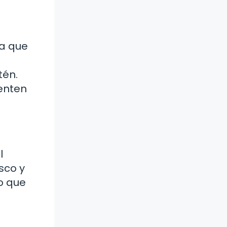
ra que
tén.
ienten
l
sco y
to que