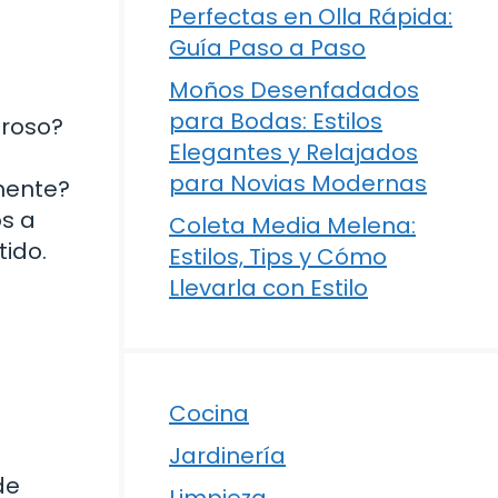
Perfectas en Olla Rápida:
Guía Paso a Paso
Moños Desenfadados
para Bodas: Estilos
uroso?
Elegantes y Relajados
para Novias Modernas
lmente?
s a
Coleta Media Melena:
ido.
Estilos, Tips y Cómo
Llevarla con Estilo
Cocina
Jardinería
de