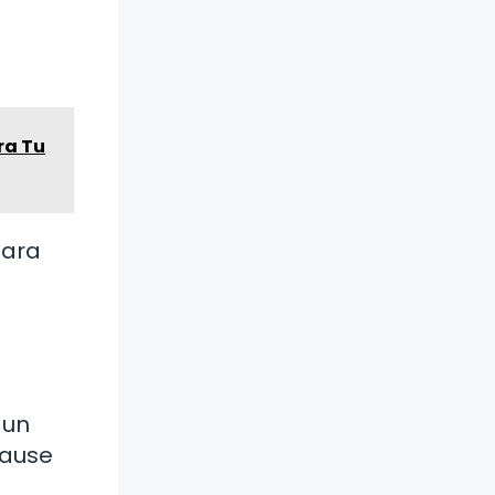
ra Tu
para
 un
cause