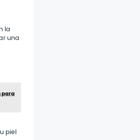
n la
iar una
a
s para
 piel