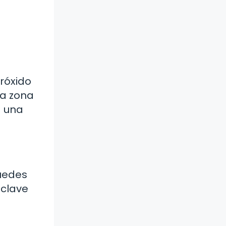
eróxido
la zona
a una
Puedes
 clave