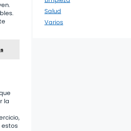
Limpieza
yen.
Salud
bles.
te
Varios
as
 que
r la
l
rcicio,
e estos