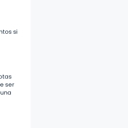
tos si
notas
e ser
 una