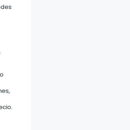
edes
s
no
nes,
ecio.