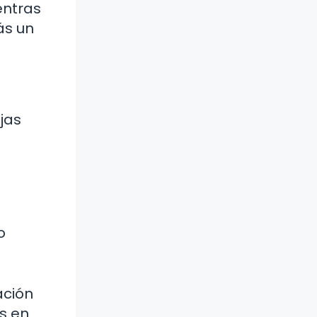
entras
ás un
jas
o
ación
es en