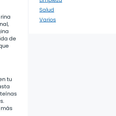
Limpieza
Salud
rina
Varios
nal,
gina
uida de
 que
en tu
asta
oteínas
s.
r más