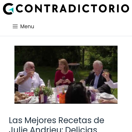
Saltar
al
contenido
Menu
Las Mejores Recetas de
Julie Andrieu: Delicias