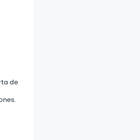
rta de
ones.