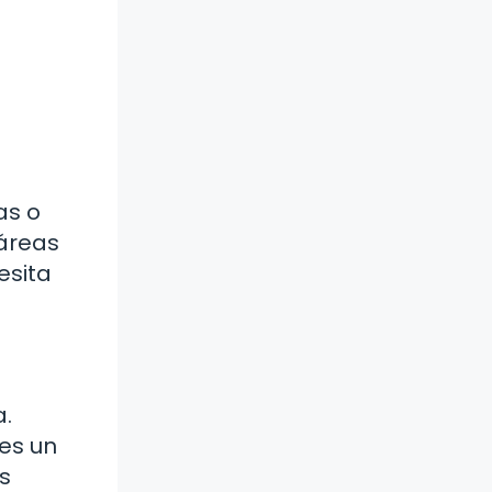
as o
 áreas
esita
a.
 es un
s