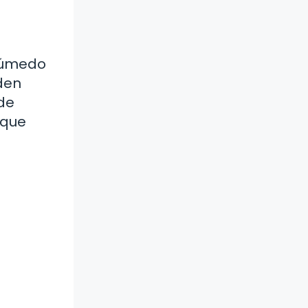
 húmedo
eden
de
 que