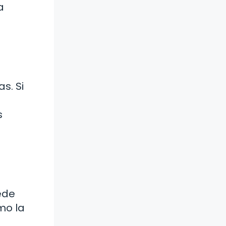
a
s. Si
s
uede
mo la