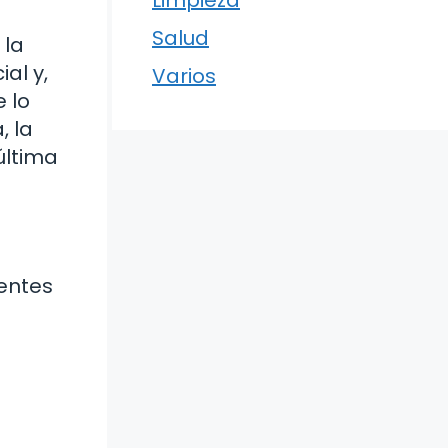
Limpieza
Salud
 la
al y,
Varios
 lo
, la
última
ientes