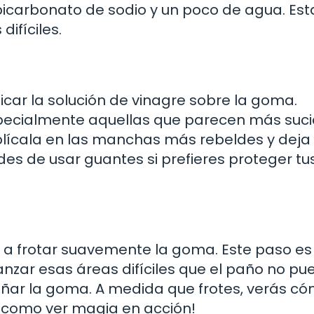
icarbonato de sodio y un poco de agua. Est
ifíciles.
icar la solución de vinagre sobre la goma.
specialmente aquellas que parecen más sucia
plícala en las manchas más rebeldes y deja
des de usar guantes si prefieres proteger tu
za a frotar suavemente la goma. Este paso es
lcanzar esas áreas difíciles que el paño no p
dañar la goma. A medida que frotes, verás có
 como ver magia en acción!