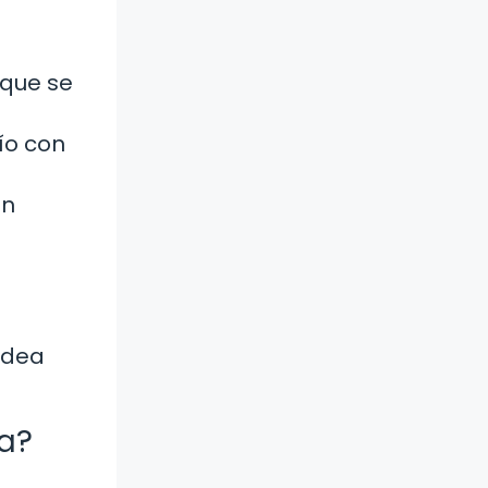
 que se
ío con
un
idea
ma?