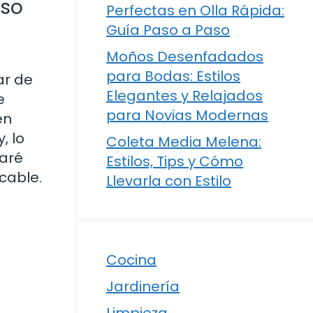
aso
Perfectas en Olla Rápida:
Guía Paso a Paso
Moños Desenfadados
para Bodas: Estilos
ar de
Elegantes y Relajados
e
para Novias Modernas
én
, lo
Coleta Media Melena:
raré
Estilos, Tips y Cómo
cable.
Llevarla con Estilo
Cocina
Jardinería