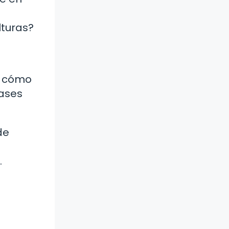
lturas?
e cómo
rases
de
.