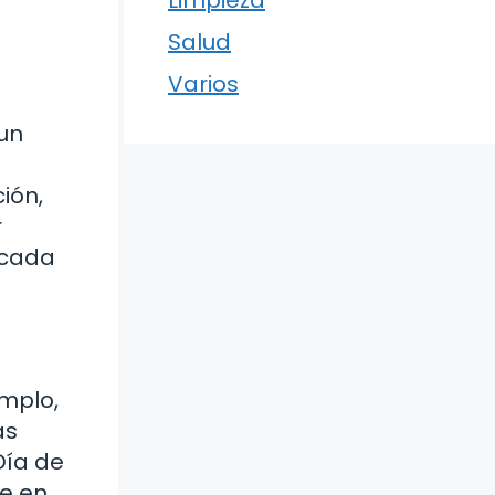
Limpieza
Salud
Varios
 un
ión,
r
 cada
emplo,
as
Día de
ue en