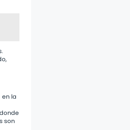
.
do,
 en la
s donde
s son