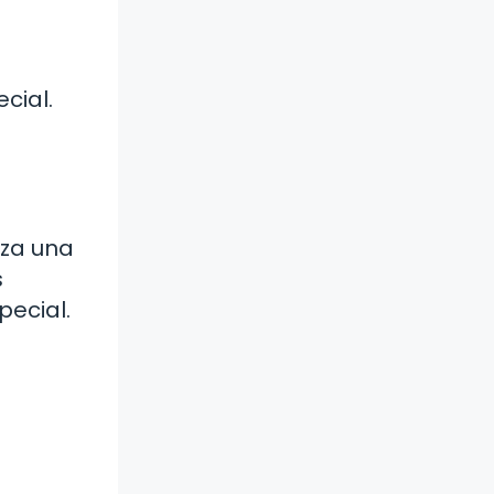
cial.
iza una
s
pecial.