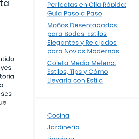
sta
Perfectas en Olla Rápida:
Guía Paso a Paso
Moños Desenfadados
para Bodas: Estilos
Elegantes y Relajados
para Novias Modernas
ntido
Coleta Media Melena:
eyes
Estilos, Tips y Cómo
toria
Llevarla con Estilo
na
ases
que
Cocina
Jardinería