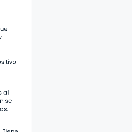
que
y
sitivo
s al
ón se
as.
 Tiene