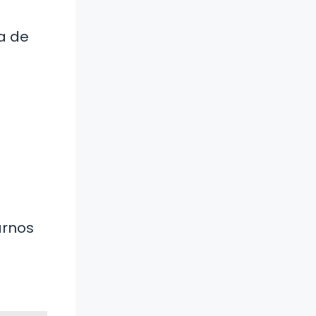
ía de
arnos