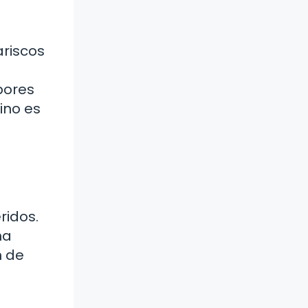
ariscos
bores
ino es
a
ridos.
na
n de