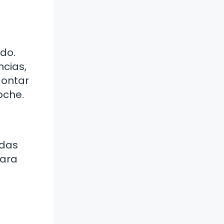
do.
cias,
Contar
oche.
idas
para