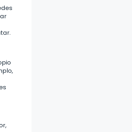
edes
nar
tar.
opio
mplo,
nes
or,