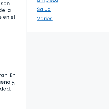
Limpieza
s son
Salud
de la
 en el
Varios
ran. En
ena y,
idad.