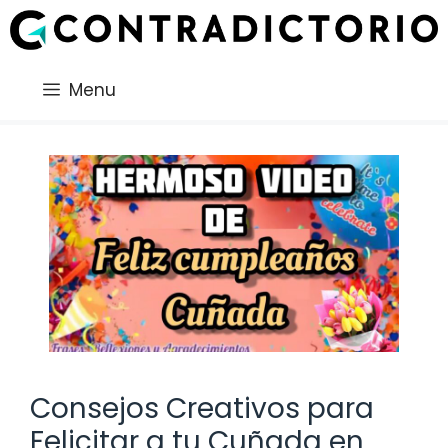
Saltar
al
contenido
Menu
Consejos Creativos para
Felicitar a tu Cuñada en