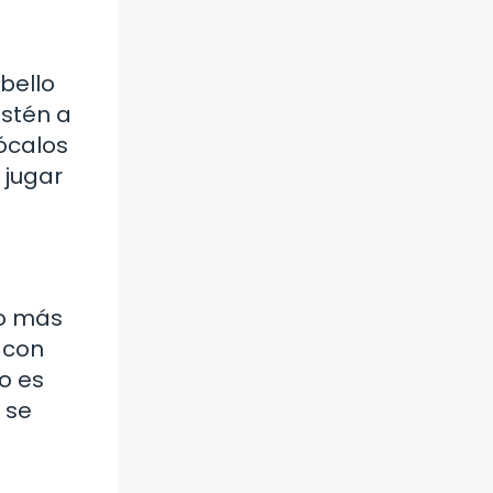
abello
estén a
lócalos
 jugar
co más
 con
do es
 se