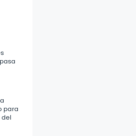
es
a pasa
la
o para
 del