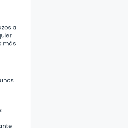
azos a
quier
ok más
gunos
s
gante