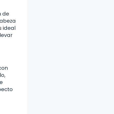
n de
 cabeza
 ideal
levar
con
o,
te
pecto