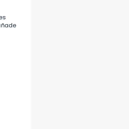
es
 añade