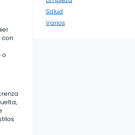
Limpieza
Salud
Varios
ier
a con
 o
trenza
uelta,
e
tilos