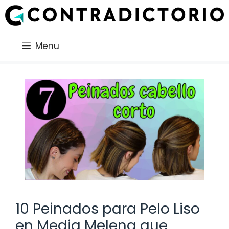
Saltar
al
contenido
Menu
10 Peinados para Pelo Liso
en Media Melena que