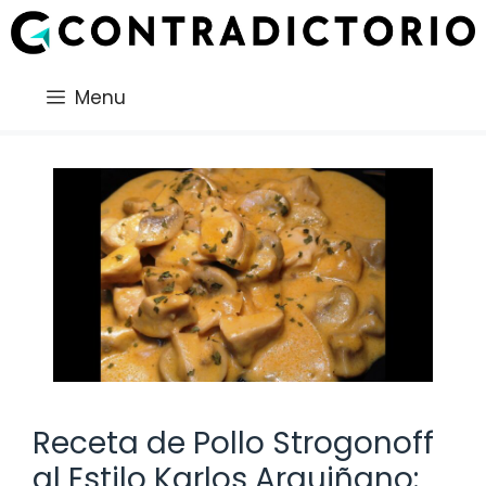
Saltar
al
contenido
Menu
Receta de Pollo Strogonoff
al Estilo Karlos Arguiñano: