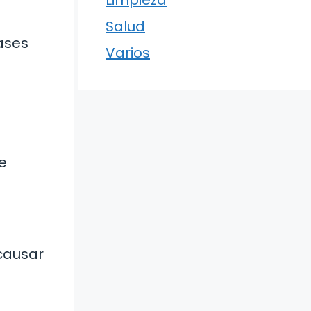
Limpieza
Salud
ases
Varios
e
 causar