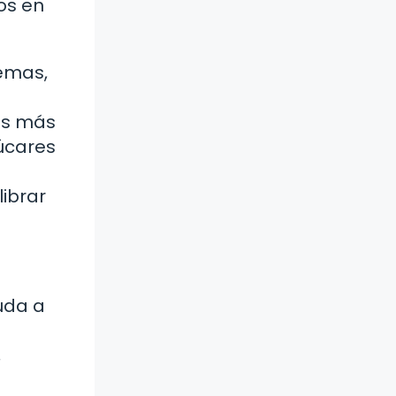
os en
lemas,
os más
úcares
ibrar
uda a
,