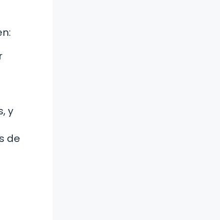
en:
r
, y
s de