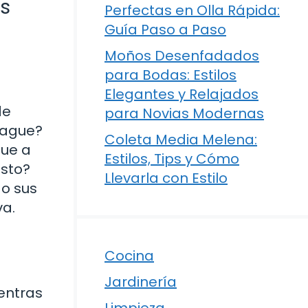
s
Perfectas en Olla Rápida:
Guía Paso a Paso
Moños Desenfadados
para Bodas: Estilos
Elegantes y Relajados
de
para Novias Modernas
trague?
Coleta Media Melena:
que a
Estilos, Tips y Cómo
esto?
Llevarla con Estilo
do sus
va.
Cocina
Jardinería
ientras