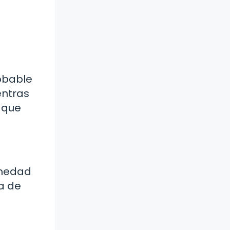
obable
entras
 que
ermedad
a de