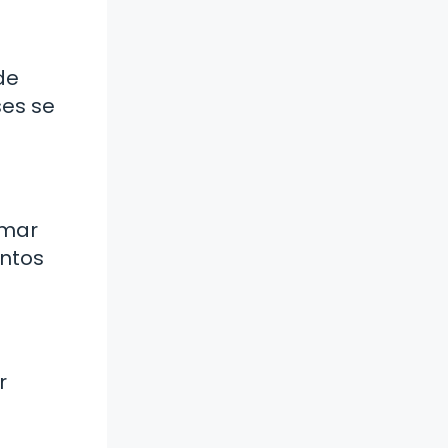
de
ses se
omar
entos
r