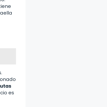
tiene
aella
.
ionado
rutas
cio es