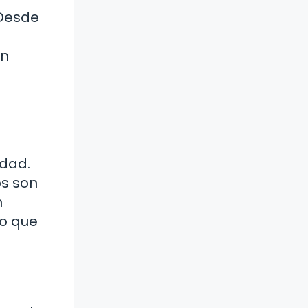
 Desde
en
idad.
os son
n
lo que