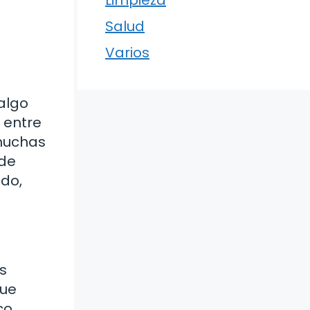
Limpieza
Salud
Varios
a
algo
 entre
muchas
 de
do,
s
que
co.