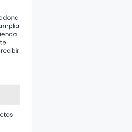
cadona
 amplia
tienda
nte
recibir
uctos