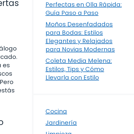
ertas
Perfectas en Olla Rápida:
Guía Paso a Paso
Moños Desenfadados
para Bodas: Estilos
Elegantes y Relajados
álogo
para Novias Modernas
rcado.
Coleta Media Melena:
a es
Estilos, Tips y Cómo
escos
Llevarla con Estilo
 Pero
estás
Cocina
o
Jardinería