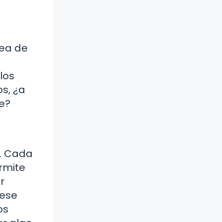
nea de
los
os, ¿a
e?
s. Cada
rmite
r
 ese
os