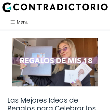
Saltar
al
contenido
Menu
Las Mejores Ideas de
Regalos para Celebrar los