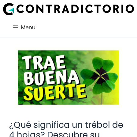
Saltar
al
contenido
Menu
¿Qué significa un trébol de
4 hojas? Descubre su