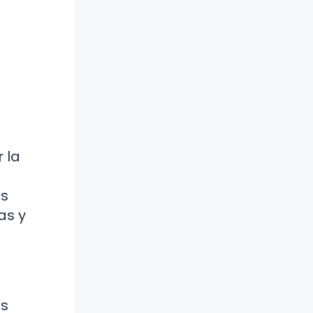
 la
es
as y
as