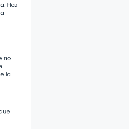
a. Haz
ra
e no
e
e la
 que