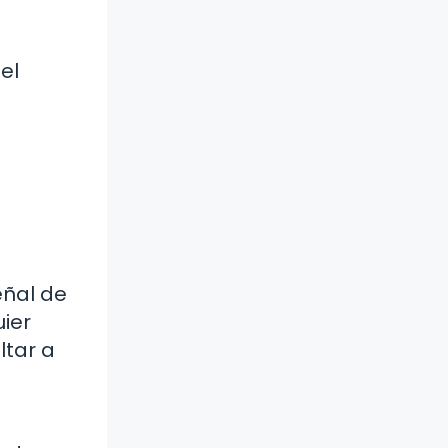
el
a
eñal de
uier
ltar a