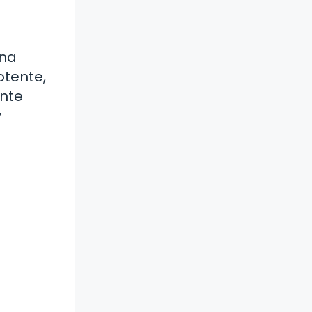
una
otente,
ente
y