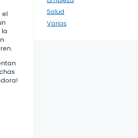
Limpieza
Salud
 el
un
Varios
 la
un
ren.
entan
nchas
adora!