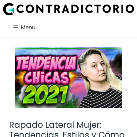
Saltar
al
contenido
Menu
Rapado Lateral Mujer:
Tendencias, Estilos y Cómo