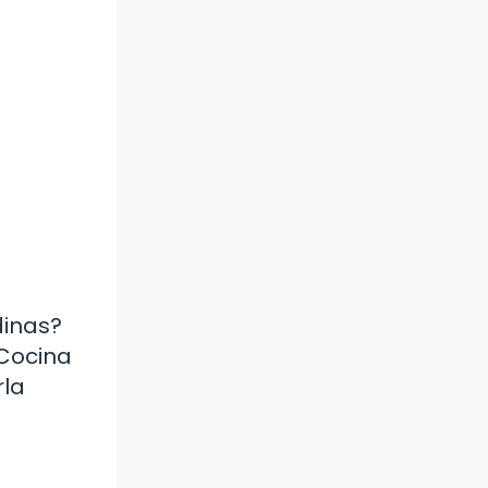
dinas?
 Cocina
rla