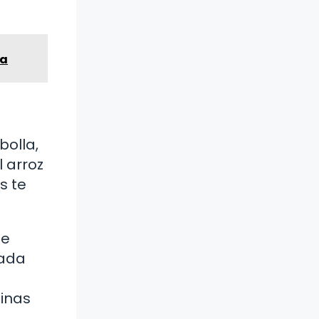
da
bolla,
 arroz
s te
ue
cada
dinas