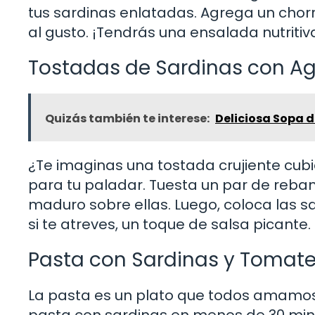
tus sardinas enlatadas. Agrega un chorri
al gusto. ¡Tendrás una ensalada nutritiv
Tostadas de Sardinas con A
Quizás también te interese:
Deliciosa Sopa d
¿Te imaginas una tostada crujiente cub
para tu paladar. Tuesta un par de reba
maduro sobre ellas. Luego, coloca las s
si te atreves, un toque de salsa picante
Pasta con Sardinas y Tomat
La pasta es un plato que todos amamos.
pasta con sardinas en menos de 30 minut