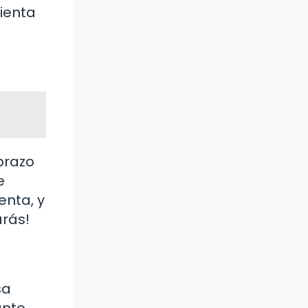
mienta
brazo
e
enta, y
arás!
sa
nto,