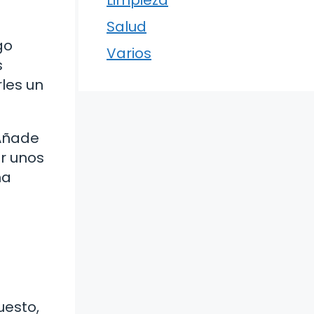
Limpieza
Salud
go
Varios
s
rles un
 Añade
or unos
na
uesto,