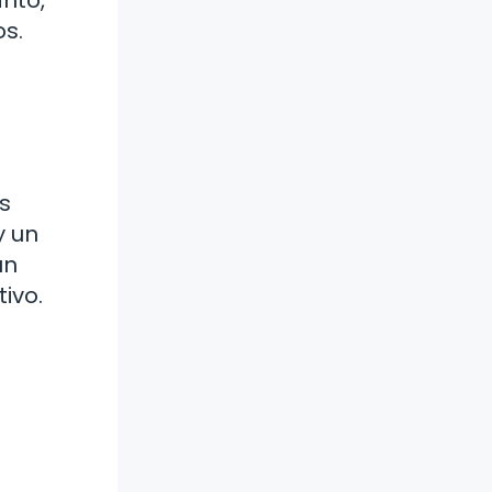
os.
u
s
y un
un
ivo.