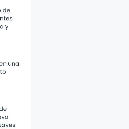
e de
entes
a y
 en una
ato
 de
evo
suaves