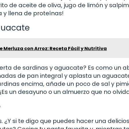
to de aceite de oliva, jugo de limón y salpi
a y llena de proteínas!
guacate
e Merluza con Arroz: Receta Fácil y Nutritiva
ierta de sardinas y aguacate? Es como un a
nadas de pan integral y aplasta un aguacat
ardinas encima, añade un poco de sal y pimi
. ¡Es un desayuno o un almuerzo que no olvid
e
 ¿Y si te digo que puedes hacer una delicio
os? Cocina tu pasta favorita y, mientras ta