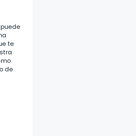
o puede
una
ue te
stra
cómo
jo de