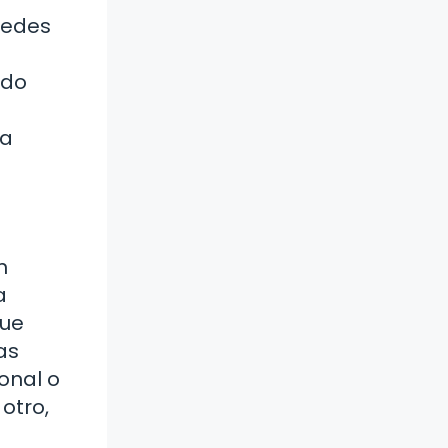
puedes
ndo
 a
n
a
que
as
onal o
otro,