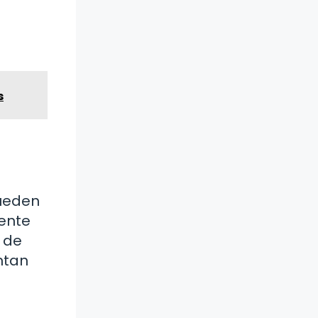
s
.
pueden
mente
 de
ntan