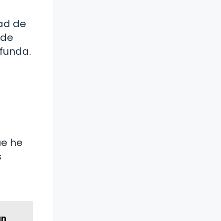
dad de
ede
funda.
.
ue he
s
un