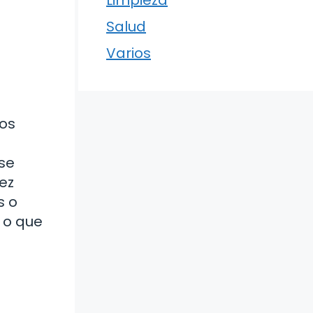
Limpieza
Salud
Varios
mos
se
ez
s o
 o que