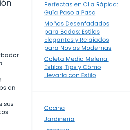
ión
Perfectas en Olla Rápida:
Guía Paso a Paso
Moños Desenfadados
para Bodas: Estilos
Elegantes y Relajados
para Novias Modernas
urbador
Coleta Media Melena:
a
Estilos, Tips y Cómo
Llevarla con Estilo
n
vos en
s sus
Cocina
tos
Jardinería