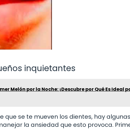
ueños inquietantes
mer Melón por la Noche: ¡Descubre por Qué Es Ideal p
 que se te mueven los dientes, hay alguna
anejar la ansiedad que esto provoca. Prime