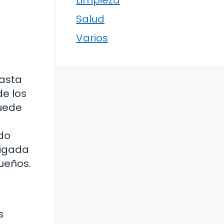
Limpieza
Salud
Varios
hasta
de los
puede
do
ligada
ueños.
s