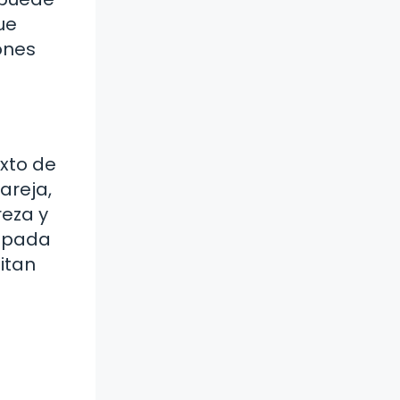
ue
ones
xto de
areja,
reza y
rapada
itan