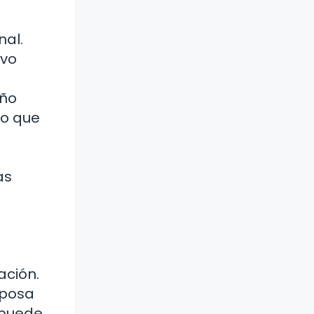
al.
evo
eño
go que
as
ación.
iposa
 puede