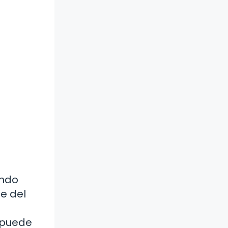
undo
je del
 puede