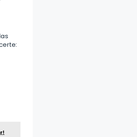
las
certe:
r!