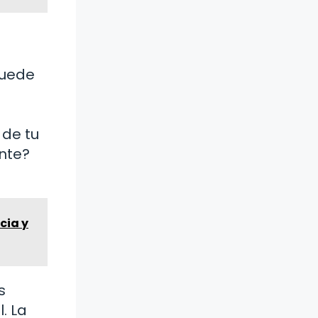
puede
 de tu
nte?
cia y
s
. La