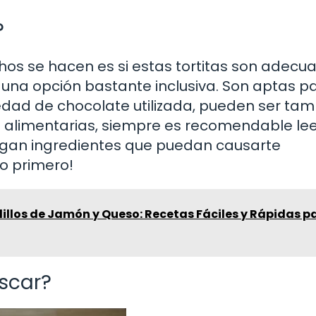
?
os se hacen es si estas tortitas son adecu
 una opción bastante inclusiva. Son aptas p
edad de chocolate utilizada, pueden ser tam
s alimentarias, siempre es recomendable lee
ngan ingredientes que puedan causarte
o primero!
illos de Jamón y Queso: Recetas Fáciles y Rápidas p
scar?