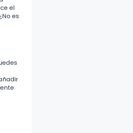
ce el
 ¿No es
Puedes
añadir
mente