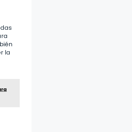
adas
ara
bién
r la
ara