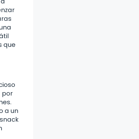
 a
enzar
aras
 una
til
s que
cioso
 por
mes.
o a un
 snack
n