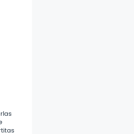
rlas
e
titas