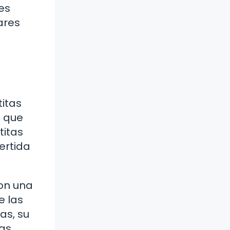
es
ares
itas
s que
titas
ertida
on una
e las
as, su
las