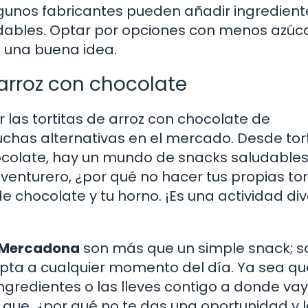
lgunos fabricantes pueden añadir ingredient
udables. Optar por opciones con menos azúc
 una buena idea.
 arroz con chocolate
 las tortitas de arroz con chocolate de
chas alternativas en el mercado. Desde tort
ocolate, hay un mundo de snacks saludable
venturero, ¿por qué no hacer tus propias tor
e chocolate y tu horno. ¡Es una actividad div
e Mercadona
son más que un simple snack; s
apta a cualquier momento del día. Ya sea qu
ingredientes o las lleves contigo a donde vay
í que, ¿por qué no te das una oportunidad y 