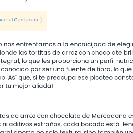
 ver el Contenido
os enfrentamos a la encrucijada de elegir
donde las tortitas de arroz con chocolate bril
gral, lo que les proporciona un perfil nutric
s conocido por ser una fuente de fibra, lo qu
 Así que, si te preocupa ese picoteo const
r tu mejor aliada!
titas de arroz con chocolate de Mercadona e
s ni aditivos extraños, cada bocado está lle
gral aporta no solo textura, sino también u