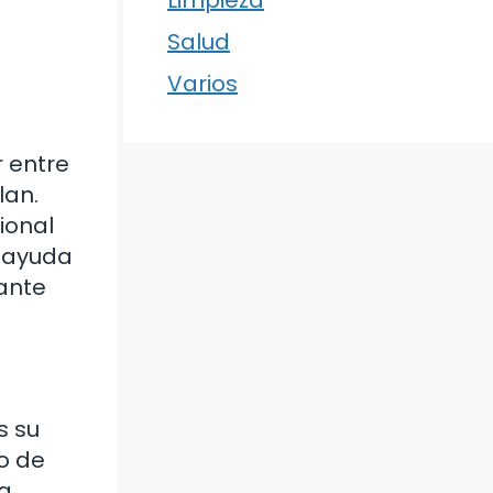
Limpieza
Salud
Varios
 entre
lan.
ional
e ayuda
ante
s su
no de
na