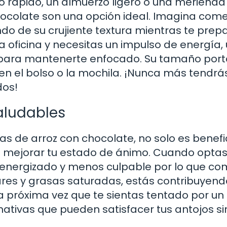
 rápido, un almuerzo ligero o una merienda
chocolate son una opción ideal. Imagina com
ando de su crujiente textura mientras te prep
la oficina y necesitas un impulso de energía,
s para mantenerte enfocado. Su tamaño portá
en el bolso o la mochila. ¡Nunca más tendrá
dos!
saludables
tas de arroz con chocolate, no solo es benefi
e mejorar tu estado de ánimo. Cuando optas
s energizado y menos culpable por lo que co
res y grasas saturadas, estás contribuyend
 la próxima vez que te sientas tentado por un
ativas que pueden satisfacer tus antojos si