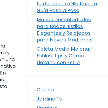
Perfectas en Olla Rápida:
Guía Paso a Paso
Moños Desenfadados
para Bodas: Estilos
Elegantes y Relajados
para Novias Modernas
la
Coleta Media Melena:
ro y
Estilos, Tips y Cómo
on una
Llevarla con Estilo
rnativa
 En
s,
sto
Cocina
Jardinería