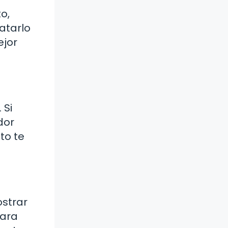
o,
ratarlo
ejor
 Si
dor
to te
ostrar
para