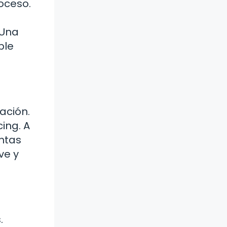
oceso.
 Una
ble
ación.
ing. A
entas
ve y
.