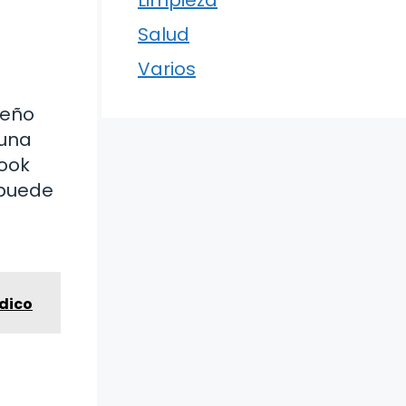
Limpieza
Salud
Varios
ueño
 una
look
 puede
dico