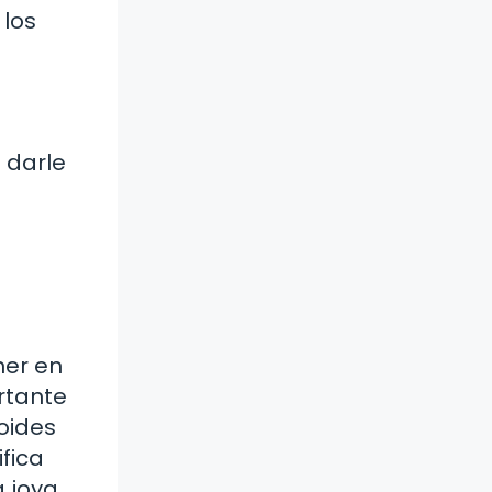
 los
 darle
ner en
rtante
oides
ifica
 joya.