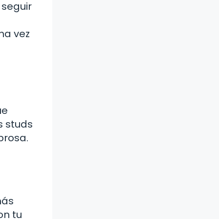
 seguir
na vez
ue
s studs
brosa.
más
on tu