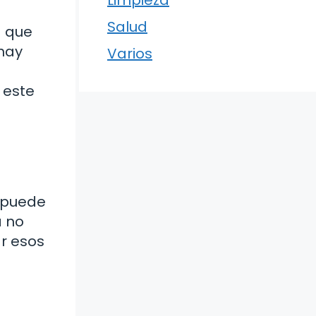
Limpieza
Salud
a que
 hay
Varios
 este
; puede
a no
ar esos