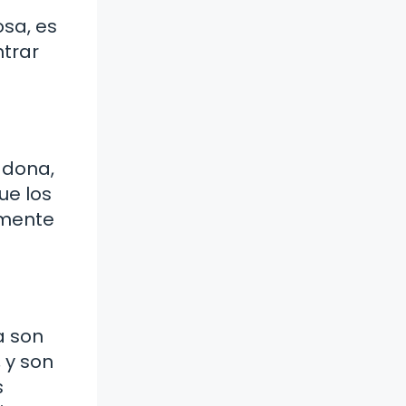
osa, es
trar
adona,
ue los
emente
a son
 y son
s