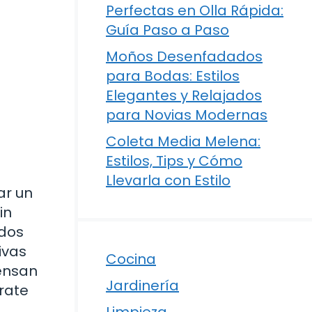
Perfectas en Olla Rápida:
Guía Paso a Paso
Moños Desenfadados
para Bodas: Estilos
Elegantes y Relajados
para Novias Modernas
Coleta Media Melena:
Estilos, Tips y Cómo
Llevarla con Estilo
ar un
in
ados
ivas
Cocina
iensan
Jardinería
rate