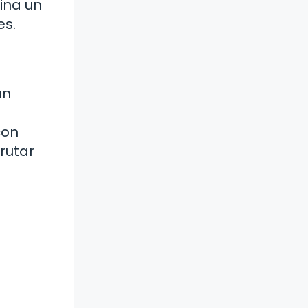
ina un
es.
un
con
rutar