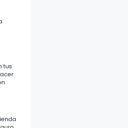
a
!
n tus
hacer
on
rienda
eguro