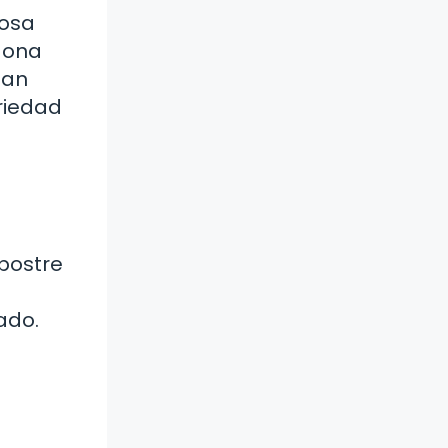
rosa
adona
ean
riedad
postre
ado.