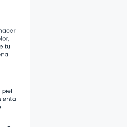
 hacer
lor,
e tu
ena
 piel
sienta
o