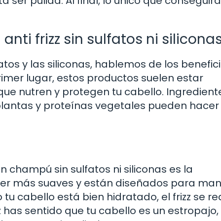
 ser pulida. Al final, lo único que conseguir
ti frizz sin sulfatos ni silicona
os y las siliconas, hablemos de los benefic
rimer lugar, estos productos suelen estar
ue nutren y protegen tu cabello. Ingredient
plantas y proteínas vegetales pueden hacer
 champú sin sulfatos ni siliconas es la
 ser más suaves y están diseñados para ma
u cabello está bien hidratado, el frizz se r
z has sentido que tu cabello es un estropajo,