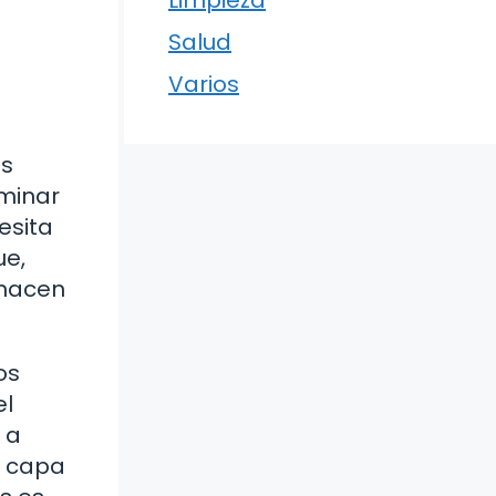
Limpieza
Salud
Varios
es
iminar
esita
ue,
 hacen
os
el
 a
a capa