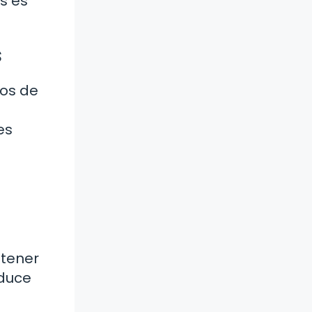
ás es
s
ios de
es
ntener
educe