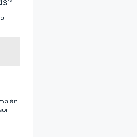
as?
o.
ambién
 son