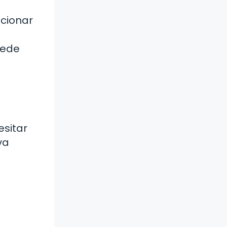
ncionar
uede
esitar
va