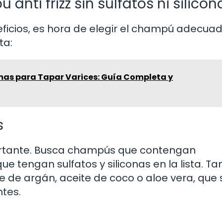
nti frizz sin sulfatos ni silicon
ficios, es hora de elegir el champú adecuad
ta:
mas para Tapar Varices: Guía Completa y
s
ortante. Busca champús que contengan
ue tengan sulfatos y siliconas en la lista. T
 de argán, aceite de coco o aloe vera, que
tes.