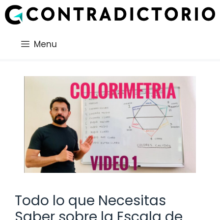
Saltar
al
contenido
Menu
Todo lo que Necesitas
Saber sobre la Escala de