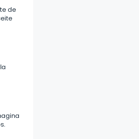
ate de
eite
la
magina
s.