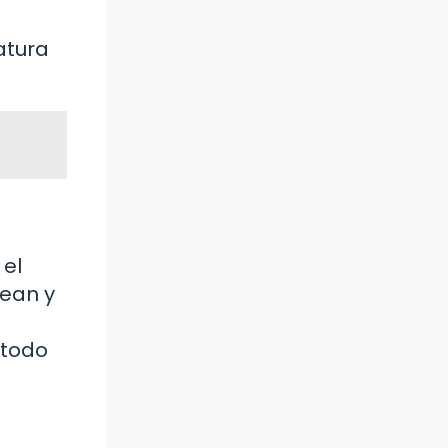
atura
 el
tean y
 todo