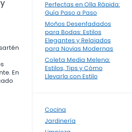
 y
Perfectas en Olla Rápida:
Guía Paso a Paso
Moños Desenfadados
para Bodas: Estilos
Elegantes y Relajados
 sartén
para Novias Modernas
Coleta Media Melena:
os
Estilos, Tips y Cómo
nte. En
Llevarla con Estilo
scado
Cocina
Jardinería