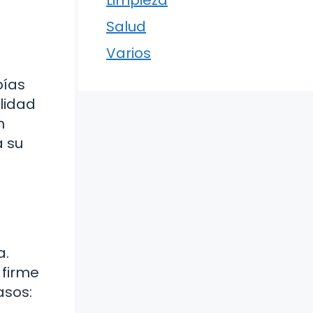
Limpieza
Salud
Varios
bías
lidad
n
a su
a.
 firme
asos: