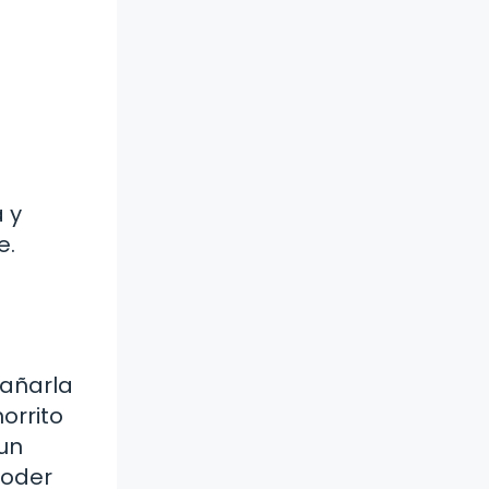
 y
e.
pañarla
orrito
un
poder