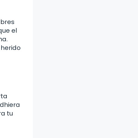
ibres
que el
ha.
dherido
rta
adhiera
ra tu