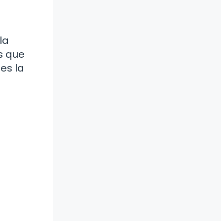
la
s que
es la