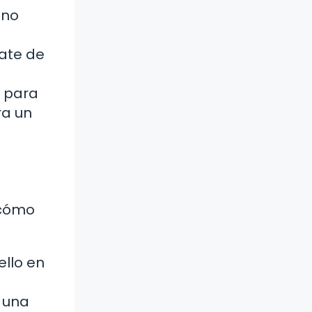
 no
rate de
a para
ra un
 cómo
ello en
 una