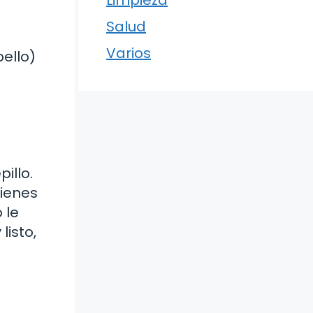
Limpieza
Salud
Varios
ello)
illo.
tienes
 le
listo,