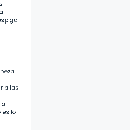
s
La
espiga
abeza,
r a las
la
 es lo