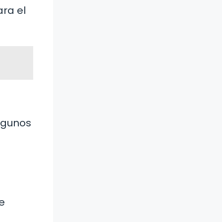
ara el
algunos
e