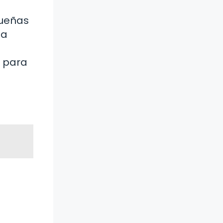
queñas
sa
a para