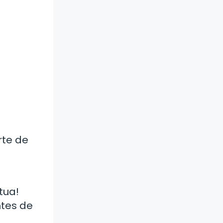
rte de
tua!
ntes de