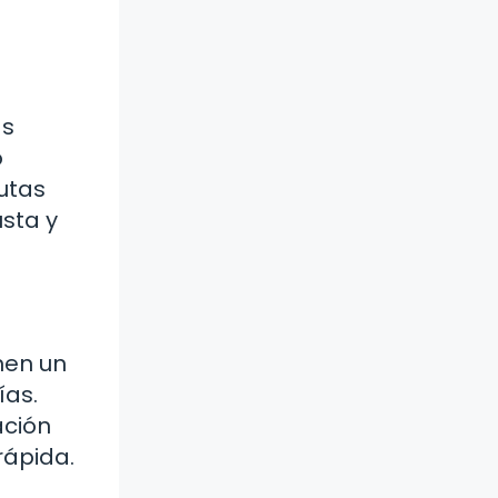
as
o
rutas
usta y
nen un
ías.
ación
rápida.