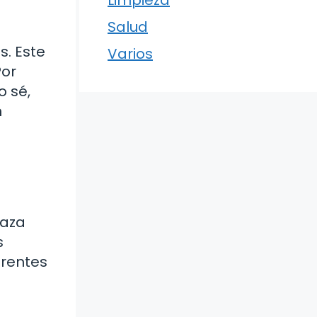
Limpieza
Salud
. Este
Varios
Por
o sé,
n
taza
s
erentes