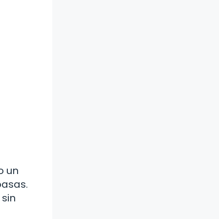
o un
pasas.
 sin