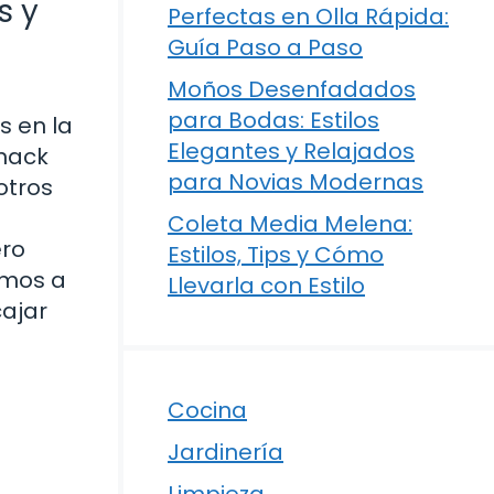
s y
Perfectas en Olla Rápida:
Guía Paso a Paso
Moños Desenfadados
para Bodas: Estilos
 en la
Elegantes y Relajados
snack
para Novias Modernas
otros
Coleta Media Melena:
ero
Estilos, Tips y Cómo
amos a
Llevarla con Estilo
cajar
Cocina
Jardinería