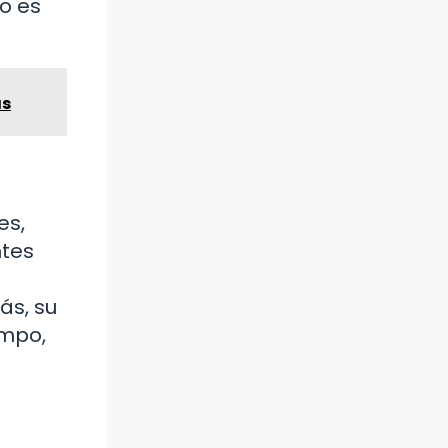
o es
as
es,
ntes
ás, su
empo,