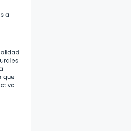
es a
ealidad
turales
La
r que
ctivo