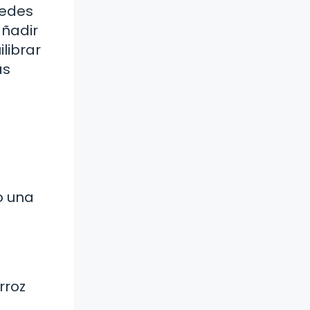
uedes
añadir
librar
as
o una
rroz